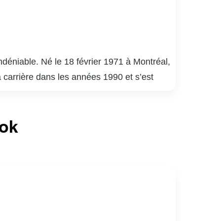
déniable. Né le 18 février 1971 à Montréal,
a carrière dans les années 1990 et s’est
uébécois.
é 9 », « District 31 » et « Mensonges ». Son
ook
de la critique. En plus de ses performances à
apacité à s’adapter à divers genres et
né de sports, notamment de hockey. Son
ices au Québec.