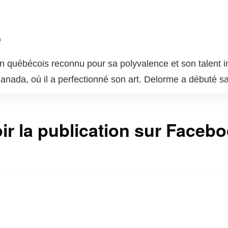
e
 québécois reconnu pour sa polyvalence et son talent in
 Canada, où il a perfectionné son art. Delorme a débuté s
ournable du paysage télévisuel et cinématographique q
s dans des séries télévisées populaires telles que « Unit
ir la publication sur Faceb
sonnages complexes lui a valu l’admiration du public et 
 brillé au cinéma et au théâtre, démontrant une grande c
 est également un père de famille dévoué et un passion
ntinuent d’inspirer de nombreux jeunes acteurs et actr