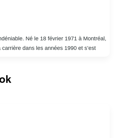
déniable. Né le 18 février 1971 à Montréal,
a carrière dans les années 1990 et s’est
uébécois.
é 9 », « District 31 » et « Mensonges ». Son
ook
de la critique. En plus de ses performances à
apacité à s’adapter à divers genres et
né de sports, notamment de hockey. Son
ices au Québec.