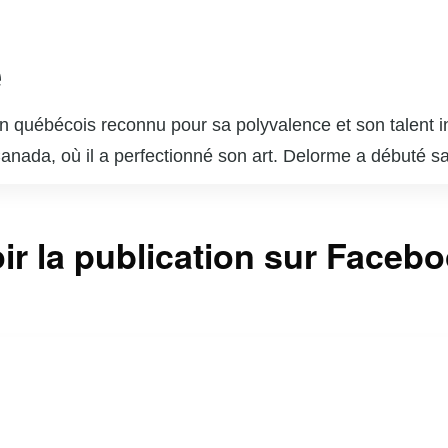
e
 québécois reconnu pour sa polyvalence et son talent in
 Canada, où il a perfectionné son art. Delorme a débuté s
ournable du paysage télévisuel et cinématographique q
s dans des séries télévisées populaires telles que « Unit
ir la publication sur Faceb
sonnages complexes lui a valu l’admiration du public et 
 brillé au cinéma et au théâtre, démontrant une grande c
 est également un père de famille dévoué et un passion
ntinuent d’inspirer de nombreux jeunes acteurs et actr