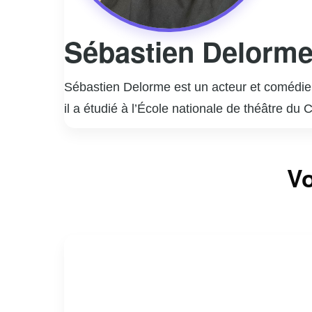
Sébastien Delorm
Sébastien Delorme est un acteur et comédien
il a étudié à l’École nationale de théâtre du
rapidement imposé comme une figure incont
Il est surtout connu pour ses rôles marquant
Vo
interprétation nuancée et authentique de per
la télévision, Sébastien Delorme a également
styles.
En dehors de sa carrière d’acteur, Delorme
engagement et sa passion pour son métier co