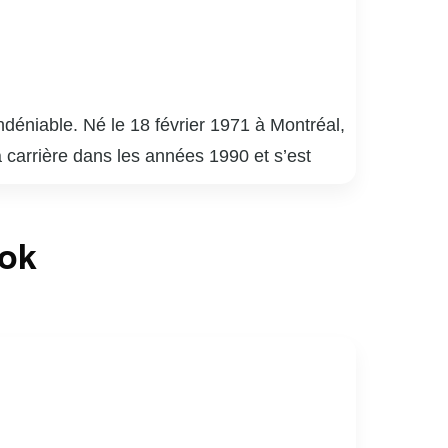
déniable. Né le 18 février 1971 à Montréal,
a carrière dans les années 1990 et s’est
uébécois.
é 9 », « District 31 » et « Mensonges ». Son
ook
de la critique. En plus de ses performances à
apacité à s’adapter à divers genres et
né de sports, notamment de hockey. Son
ices au Québec.