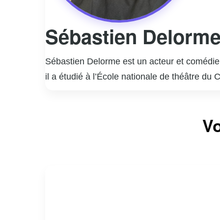
Sébastien Delorm
Sébastien Delorme est un acteur et comédien
il a étudié à l’École nationale de théâtre du
rapidement imposé comme une figure incont
Il est surtout connu pour ses rôles marquant
Vo
interprétation nuancée et authentique de per
la télévision, Sébastien Delorme a également
styles.
En dehors de sa carrière d’acteur, Delorme
engagement et sa passion pour son métier co