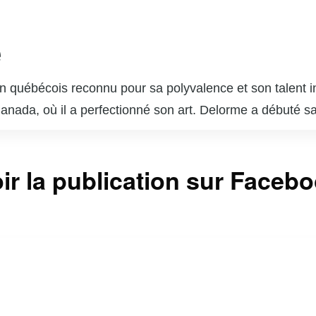
e
 québécois reconnu pour sa polyvalence et son talent in
 Canada, où il a perfectionné son art. Delorme a débuté s
ournable du paysage télévisuel et cinématographique q
s dans des séries télévisées populaires telles que « Unit
ir la publication sur Faceb
sonnages complexes lui a valu l’admiration du public et 
 brillé au cinéma et au théâtre, démontrant une grande c
 est également un père de famille dévoué et un passion
ntinuent d’inspirer de nombreux jeunes acteurs et actr