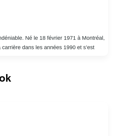
déniable. Né le 18 février 1971 à Montréal,
a carrière dans les années 1990 et s’est
uébécois.
é 9 », « District 31 » et « Mensonges ». Son
ook
de la critique. En plus de ses performances à
apacité à s’adapter à divers genres et
né de sports, notamment de hockey. Son
ices au Québec.