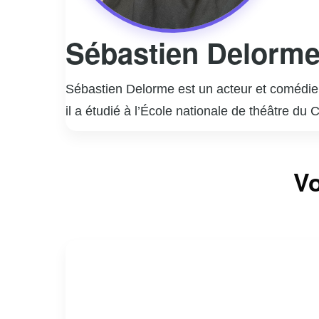
Sébastien Delorm
Sébastien Delorme est un acteur et comédien
il a étudié à l’École nationale de théâtre du
rapidement imposé comme une figure incont
Il est surtout connu pour ses rôles marquant
Vo
interprétation nuancée et authentique de per
la télévision, Sébastien Delorme a également
styles.
En dehors de sa carrière d’acteur, Delorme
engagement et sa passion pour son métier co