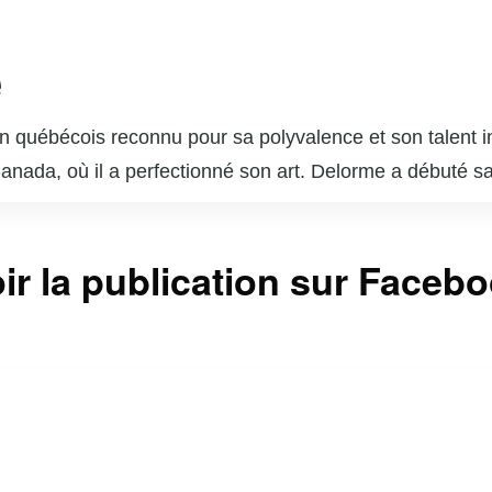
e
 québécois reconnu pour sa polyvalence et son talent in
 Canada, où il a perfectionné son art. Delorme a débuté s
ournable du paysage télévisuel et cinématographique q
s dans des séries télévisées populaires telles que « Unit
ir la publication sur Faceb
sonnages complexes lui a valu l’admiration du public et 
 brillé au cinéma et au théâtre, démontrant une grande c
 est également un père de famille dévoué et un passion
ntinuent d’inspirer de nombreux jeunes acteurs et actr