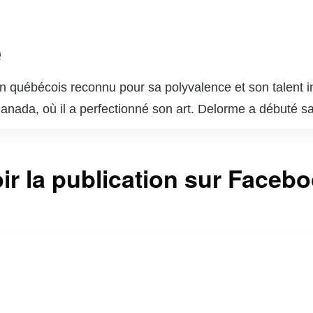
e
 québécois reconnu pour sa polyvalence et son talent in
 Canada, où il a perfectionné son art. Delorme a débuté s
ournable du paysage télévisuel et cinématographique q
s dans des séries télévisées populaires telles que « Unit
ir la publication sur Faceb
sonnages complexes lui a valu l’admiration du public et 
 brillé au cinéma et au théâtre, démontrant une grande c
 est également un père de famille dévoué et un passion
ntinuent d’inspirer de nombreux jeunes acteurs et actr