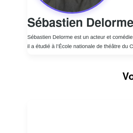
Sébastien Delorm
Sébastien Delorme est un acteur et comédien
il a étudié à l’École nationale de théâtre du
rapidement imposé comme une figure incont
Il est surtout connu pour ses rôles marquant
Vo
interprétation nuancée et authentique de per
la télévision, Sébastien Delorme a également
styles.
En dehors de sa carrière d’acteur, Delorme
engagement et sa passion pour son métier co