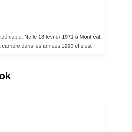
déniable. Né le 18 février 1971 à Montréal,
a carrière dans les années 1990 et s’est
uébécois.
é 9 », « District 31 » et « Mensonges ». Son
ook
de la critique. En plus de ses performances à
apacité à s’adapter à divers genres et
né de sports, notamment de hockey. Son
ices au Québec.