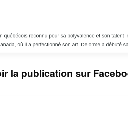
e
 québécois reconnu pour sa polyvalence et son talent in
 Canada, où il a perfectionné son art. Delorme a débuté s
ournable du paysage télévisuel et cinématographique q
s dans des séries télévisées populaires telles que « Unit
ir la publication sur Faceb
sonnages complexes lui a valu l’admiration du public et 
 brillé au cinéma et au théâtre, démontrant une grande c
 est également un père de famille dévoué et un passion
ntinuent d’inspirer de nombreux jeunes acteurs et actr