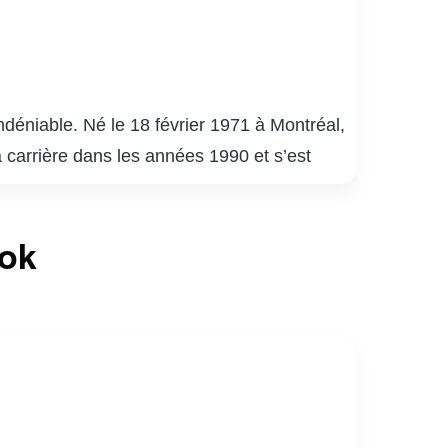
déniable. Né le 18 février 1971 à Montréal,
a carrière dans les années 1990 et s’est
uébécois.
é 9 », « District 31 » et « Mensonges ». Son
ook
de la critique. En plus de ses performances à
apacité à s’adapter à divers genres et
né de sports, notamment de hockey. Son
ices au Québec.