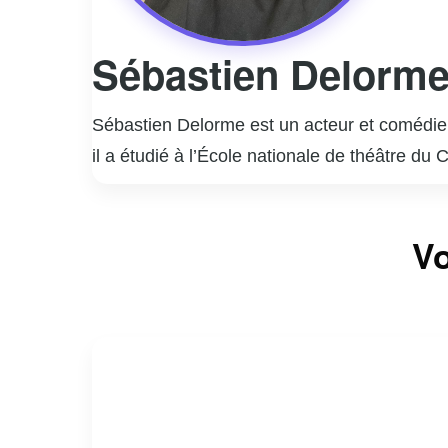
Sébastien Delorm
Sébastien Delorme est un acteur et comédien
il a étudié à l’École nationale de théâtre du
rapidement imposé comme une figure incont
Il est surtout connu pour ses rôles marquant
Vo
interprétation nuancée et authentique de per
la télévision, Sébastien Delorme a également
styles.
En dehors de sa carrière d’acteur, Delorme
engagement et sa passion pour son métier co