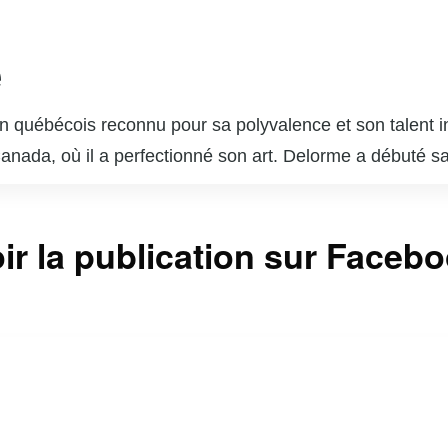
e
 québécois reconnu pour sa polyvalence et son talent in
 Canada, où il a perfectionné son art. Delorme a débuté s
ournable du paysage télévisuel et cinématographique q
s dans des séries télévisées populaires telles que « Unit
ir la publication sur Faceb
sonnages complexes lui a valu l’admiration du public et 
 brillé au cinéma et au théâtre, démontrant une grande c
 est également un père de famille dévoué et un passion
ntinuent d’inspirer de nombreux jeunes acteurs et actr