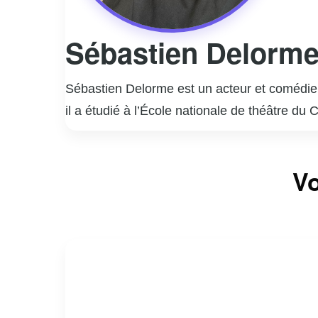
Sébastien Delorm
Sébastien Delorme est un acteur et comédien
il a étudié à l’École nationale de théâtre du
rapidement imposé comme une figure incont
Il est surtout connu pour ses rôles marquant
Vo
interprétation nuancée et authentique de per
la télévision, Sébastien Delorme a également
styles.
En dehors de sa carrière d’acteur, Delorme
engagement et sa passion pour son métier co