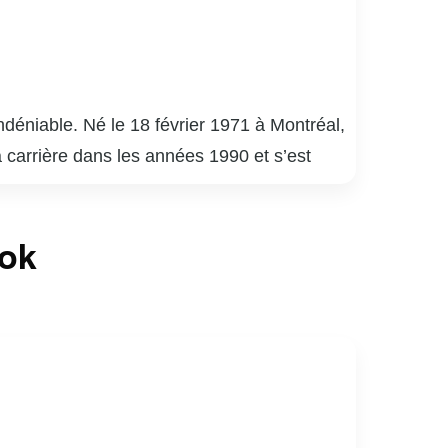
déniable. Né le 18 février 1971 à Montréal,
a carrière dans les années 1990 et s’est
uébécois.
é 9 », « District 31 » et « Mensonges ». Son
ook
de la critique. En plus de ses performances à
apacité à s’adapter à divers genres et
né de sports, notamment de hockey. Son
ices au Québec.