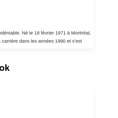
déniable. Né le 18 février 1971 à Montréal,
a carrière dans les années 1990 et s’est
uébécois.
é 9 », « District 31 » et « Mensonges ». Son
ook
de la critique. En plus de ses performances à
apacité à s’adapter à divers genres et
né de sports, notamment de hockey. Son
ices au Québec.