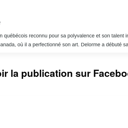
e
 québécois reconnu pour sa polyvalence et son talent in
 Canada, où il a perfectionné son art. Delorme a débuté s
ournable du paysage télévisuel et cinématographique q
s dans des séries télévisées populaires telles que « Unit
ir la publication sur Faceb
sonnages complexes lui a valu l’admiration du public et 
 brillé au cinéma et au théâtre, démontrant une grande c
 est également un père de famille dévoué et un passion
ntinuent d’inspirer de nombreux jeunes acteurs et actr