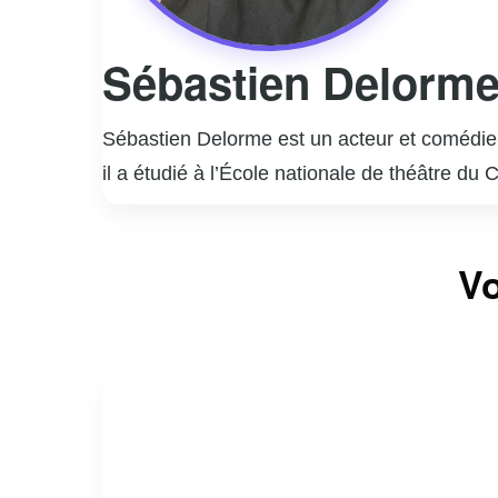
Sébastien Delorm
Sébastien Delorme est un acteur et comédien
il a étudié à l’École nationale de théâtre du
rapidement imposé comme une figure incont
Il est surtout connu pour ses rôles marquant
Vo
interprétation nuancée et authentique de per
la télévision, Sébastien Delorme a également
styles.
En dehors de sa carrière d’acteur, Delorme
engagement et sa passion pour son métier co